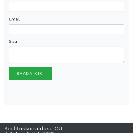
Email
Sisu
SAADA KIRI
Koolituskorralduse OÜ