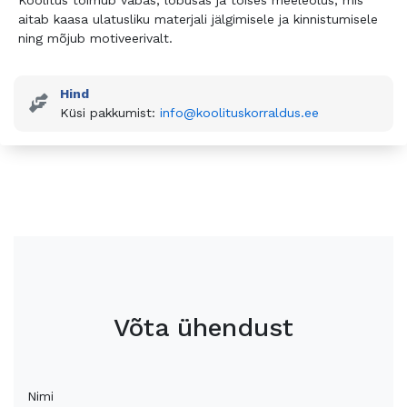
Koolitus toimub vabas, lõbusas ja töises meeleolus, mis
aitab kaasa ulatusliku materjali jälgimisele ja kinnistumisele
ning mõjub motiveerivalt.
Hind
Küsi pakkumist:
info@koolituskorraldus.ee
Võta ühendust
Nimi