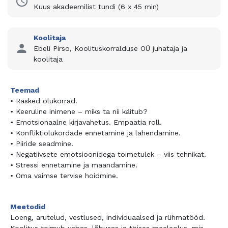
Kuus akadeemilist tundi (6 x 45 min)
Koolitaja
Ebeli Pirso, Koolituskorralduse OÜ juhataja ja
koolitaja
Teemad
• Rasked olukorrad.
• Keeruline inimene – miks ta nii käitub?
• Emotsionaalne kirjavahetus. Empaatia roll.
• Konfliktiolukordade ennetamine ja lahendamine.
• Piiride seadmine.
• Negatiivsete emotsioonidega toimetulek – viis tehnikat.
• Stressi ennetamine ja maandamine.
• Oma vaimse tervise hoidmine.
Meetodid
Loeng, arutelud, vestlused, individuaalsed ja rühmatööd.